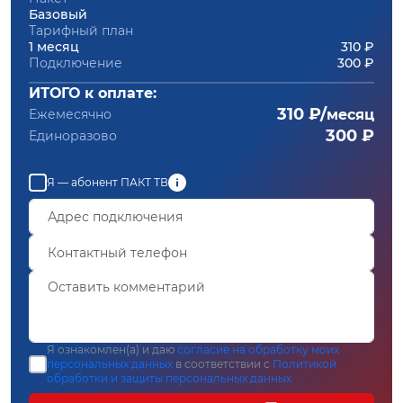
Базовый
Тарифный план
1 месяц
310 ₽
Подключение
300 ₽
ИТОГО к оплате:
310 ₽/
Ежемесячно
месяц
300 ₽
Единоразово
Я — абонент ПАКТ ТВ
Я ознакомлен(а) и даю
согласие на обработку моих
персональных данных
в соответствии с
Политикой
обработки и защиты персональных данных