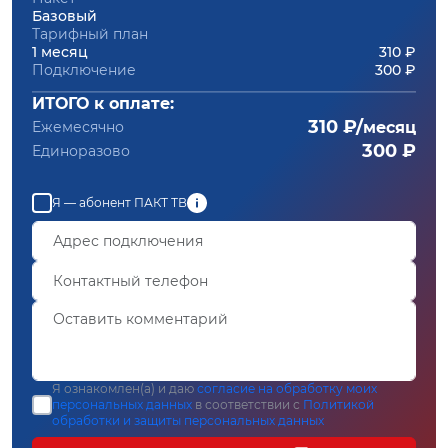
Базовый
Тарифный план
1 месяц
310 ₽
Подключение
300 ₽
ИТОГО к оплате:
310 ₽/
Ежемесячно
месяц
300 ₽
Единоразово
Я — абонент ПАКТ ТВ
Я ознакомлен(а) и даю
согласие на обработку моих
персональных данных
в соответствии с
Политикой
обработки и защиты персональных данных