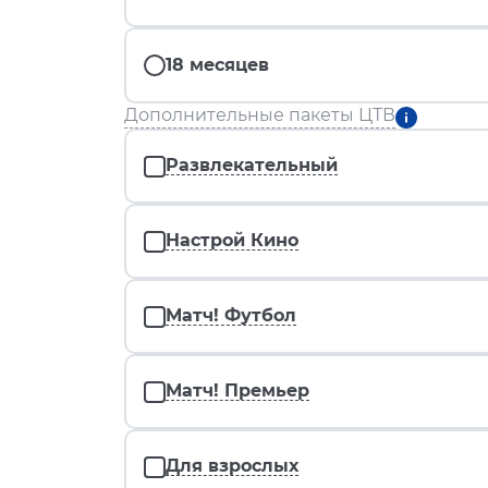
18 месяцев
Дополнительные пакеты ЦТВ
Развлекательный
Настрой Кино
Матч! Футбол
Матч! Премьер
Для взрослых