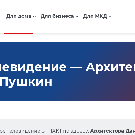
Для дома
Для бизнеса
Для МКД
левидение — Архите
2, Пушкин
е телевидение от ПАКТ по адресу:
Архитектора Дани