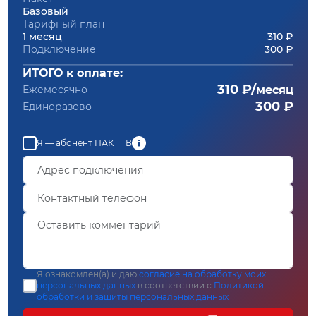
Базовый
Тарифный план
1 месяц
310 ₽
Подключение
300 ₽
ИТОГО к оплате:
310 ₽/
Ежемесячно
месяц
300 ₽
Единоразово
Я — абонент ПАКТ ТВ
Я ознакомлен(а) и даю
согласие на обработку моих
персональных данных
в соответствии с
Политикой
обработки и защиты персональных данных