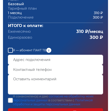
Базовый
Тарифный план
1 месяц
310 ₽
Подключение
300 ₽
ИТОГО к оплате:
310 ₽/
Ежемесячно
месяц
300 ₽
Единоразово
Я — абонент ПАКТ ТВ
Я ознакомлен(а) и даю
согласие на обработку моих
персональных данных
в соответствии с
Политикой
обработки и защиты персональных данных