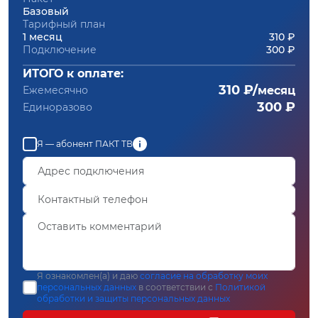
Базовый
Тарифный план
1 месяц
310 ₽
Подключение
300 ₽
ИТОГО к оплате:
310 ₽/
Ежемесячно
месяц
300 ₽
Единоразово
Я — абонент ПАКТ ТВ
Я ознакомлен(а) и даю
согласие на обработку моих
персональных данных
в соответствии с
Политикой
обработки и защиты персональных данных