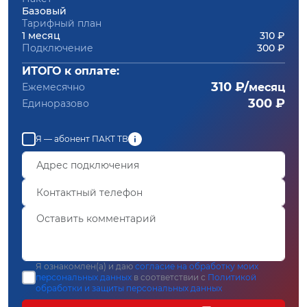
Базовый
Тарифный план
1 месяц
310 ₽
Подключение
300 ₽
ИТОГО к оплате:
310 ₽/
Ежемесячно
месяц
300 ₽
Единоразово
Я — абонент ПАКТ ТВ
Я ознакомлен(а) и даю
согласие на обработку моих
персональных данных
в соответствии с
Политикой
обработки и защиты персональных данных