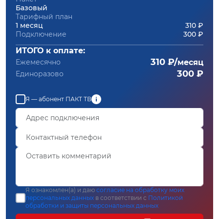
Базовый
Тарифный план
1 месяц
310 ₽
Подключение
300 ₽
ИТОГО к оплате:
310 ₽/
Ежемесячно
месяц
300 ₽
Единоразово
Я — абонент ПАКТ ТВ
Я ознакомлен(а) и даю
согласие на обработку моих
персональных данных
в соответствии с
Политикой
обработки и защиты персональных данных