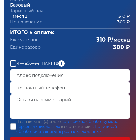
Базовый
Тарифный план
1 месяц
310 ₽
Подключение
300 ₽
ИТОГО к оплате:
310 ₽/
Ежемесячно
месяц
300 ₽
Единоразово
Я — абонент ПАКТ ТВ
Я ознакомлен(а) и даю
согласие на обработку моих
персональных данных
в соответствии с
Политикой
обработки и защиты персональных данных