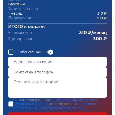
Базовый
Тарифный план
1 месяц
310 ₽
Подключение
300 ₽
ИТОГО к оплате:
310 ₽/
Ежемесячно
месяц
300 ₽
Единоразово
Я — абонент ПАКТ ТВ
Я ознакомлен(а) и даю
согласие на обработку моих
персональных данных
в соответствии с
Политикой
обработки и защиты персональных данных