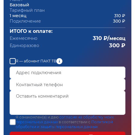
Базовый
Тарифный план
1 месяц
310 ₽
Подключение
300 ₽
ИТОГО к оплате:
310 ₽/
Ежемесячно
месяц
300 ₽
Единоразово
Я — абонент ПАКТ ТВ
Я ознакомлен(а) и даю
согласие на обработку моих
персональных данных
в соответствии с
Политикой
обработки и защиты персональных данных