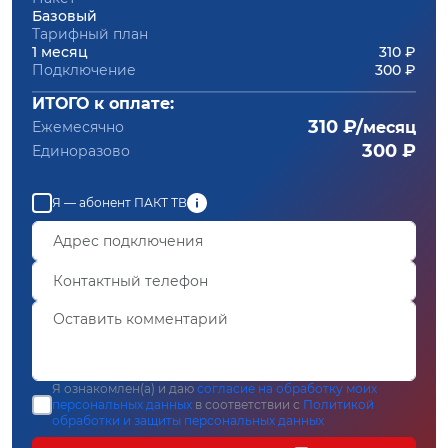
Базовый
Тарифный план
1 месяц
310 ₽
Подключение
300 ₽
ИТОГО к оплате:
310 ₽/
Ежемесячно
месяц
300 ₽
Единоразово
Я — абонент ПАКТ ТВ
Я ознакомлен(а) и даю
согласие на обработку моих
персональных данных
в соответствии с
Политикой
обработки и защиты персональных данных