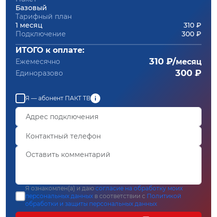
Базовый
Тарифный план
1 месяц
310 ₽
Подключение
300 ₽
ИТОГО к оплате:
310 ₽/
Ежемесячно
месяц
300 ₽
Единоразово
Я — абонент ПАКТ ТВ
Я ознакомлен(а) и даю
согласие на обработку моих
персональных данных
в соответствии с
Политикой
обработки и защиты персональных данных