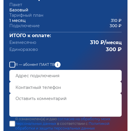
Пакет
Базовый
Тарифный план
1 месяц
310 ₽
Подключение
300 ₽
ИТОГО к оплате:
310 ₽/
Ежемесячно
месяц
300 ₽
Единоразово
Я — абонент ПАКТ ТВ
Я ознакомлен(а) и даю
согласие на обработку моих
персональных данных
в соответствии с
Политикой
обработки и защиты персональных данных