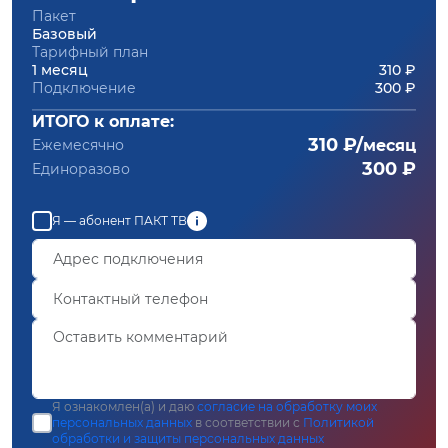
Пакет
Базовый
Тарифный план
1 месяц
310 ₽
Подключение
300 ₽
ИТОГО к оплате:
310 ₽/
Ежемесячно
месяц
300 ₽
Единоразово
Я — абонент ПАКТ ТВ
Я ознакомлен(а) и даю
согласие на обработку моих
персональных данных
в соответствии с
Политикой
обработки и защиты персональных данных