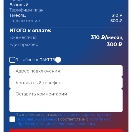
Базовый
Тарифный план
1 месяц
310 ₽
Подключение
300 ₽
ИТОГО к оплате:
310 ₽/
Ежемесячно
месяц
300 ₽
Единоразово
Я — абонент ПАКТ ТВ
Я ознакомлен(а) и даю
согласие на обработку моих
персональных данных
в соответствии с
Политикой
обработки и защиты персональных данных