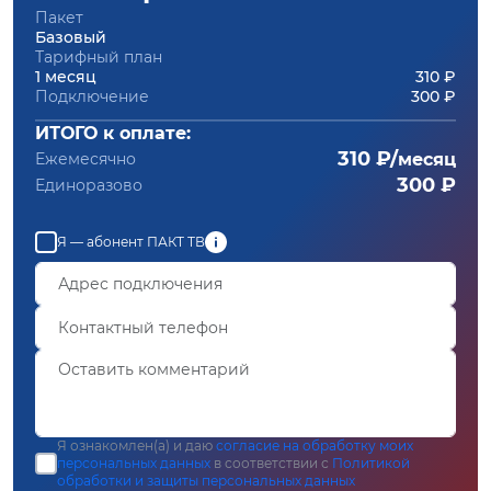
Пакет
Базовый
Тарифный план
1 месяц
310 ₽
Подключение
300 ₽
ИТОГО к оплате:
310 ₽/
Ежемесячно
месяц
300 ₽
Единоразово
Я — абонент ПАКТ ТВ
Я ознакомлен(а) и даю
согласие на обработку моих
персональных данных
в соответствии с
Политикой
обработки и защиты персональных данных