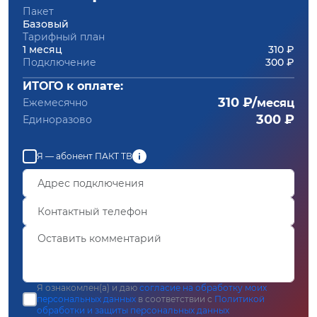
Пакет
Базовый
Тарифный план
1 месяц
310 ₽
Подключение
300 ₽
ИТОГО к оплате:
310 ₽/
Ежемесячно
месяц
300 ₽
Единоразово
Я — абонент ПАКТ ТВ
Я ознакомлен(а) и даю
согласие на обработку моих
персональных данных
в соответствии с
Политикой
обработки и защиты персональных данных