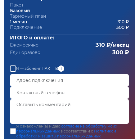
Пакет
Базовый
Тарифный план
1 месяц
310 ₽
Подключение
300 ₽
ИТОГО к оплате:
310 ₽/
Ежемесячно
месяц
300 ₽
Единоразово
Я — абонент ПАКТ ТВ
Я ознакомлен(а) и даю
согласие на обработку моих
персональных данных
в соответствии с
Политикой
обработки и защиты персональных данных