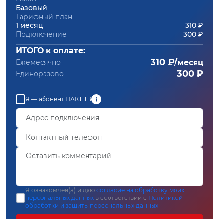
Базовый
Тарифный план
1 месяц
310 ₽
Подключение
300 ₽
ИТОГО к оплате:
310 ₽/
Ежемесячно
месяц
300 ₽
Единоразово
Я — абонент ПАКТ ТВ
Я ознакомлен(а) и даю
согласие на обработку моих
персональных данных
в соответствии с
Политикой
обработки и защиты персональных данных