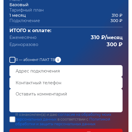
Базовый
Тарифный план
1 месяц
310 ₽
Подключение
300 ₽
ИТОГО к оплате:
310 ₽/
Ежемесячно
месяц
300 ₽
Единоразово
Я — абонент ПАКТ ТВ
Я ознакомлен(а) и даю
согласие на обработку моих
персональных данных
в соответствии с
Политикой
обработки и защиты персональных данных