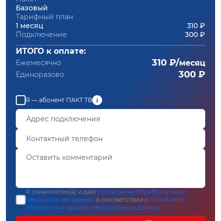
Базовый
Тарифный план
1 месяц
310 ₽
Подключение
300 ₽
ИТОГО к оплате:
310 ₽/
Ежемесячно
месяц
300 ₽
Единоразово
Я — абонент ПАКТ ТВ
Я ознакомлен(а) и даю
согласие на обработку моих
персональных данных
в соответствии с
Политикой
обработки и защиты персональных данных