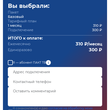
Вы выбрали:
Пакет
Базовый
Тарифный план
1 месяц
310 ₽
Подключение
300 ₽
ИТОГО к оплате:
310 ₽/
Ежемесячно
месяц
300 ₽
Единоразово
Я — абонент ПАКТ ТВ
Я ознакомлен(а) и даю
согласие на обработку моих