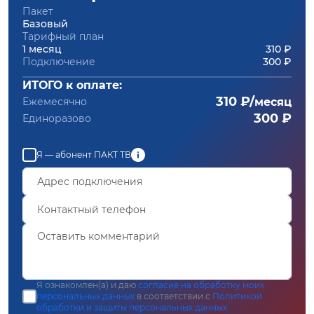
Пакет
Базовый
Тарифный план
1 месяц
310 ₽
Подключение
300 ₽
ИТОГО к оплате:
310 ₽/
Ежемесячно
месяц
300 ₽
Единоразово
Я — абонент ПАКТ ТВ
Я ознакомлен(а) и даю
согласие на обработку моих
персональных данных
в соответствии с
Политикой
обработки и защиты персональных данных