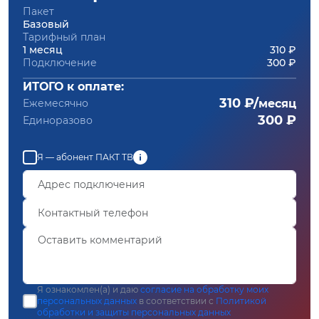
Пакет
Базовый
Тарифный план
1 месяц
310 ₽
Подключение
300 ₽
ИТОГО к оплате:
310 ₽/
Ежемесячно
месяц
300 ₽
Единоразово
Я — абонент ПАКТ ТВ
Я ознакомлен(а) и даю
согласие на обработку моих
персональных данных
в соответствии с
Политикой
обработки и защиты персональных данных