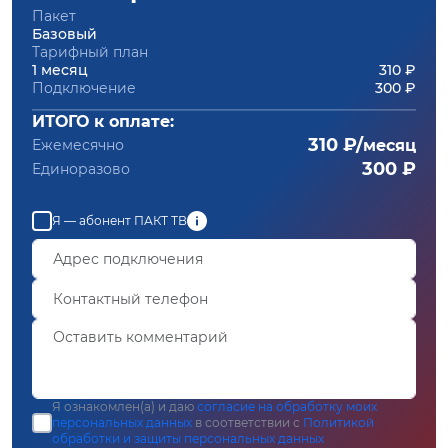
Пакет
Базовый
Тарифный план
1 месяц
310 ₽
Подключение
300 ₽
ИТОГО к оплате:
310 ₽/
Ежемесячно
месяц
300 ₽
Единоразово
Я — абонент ПАКТ ТВ
Я ознакомлен(а) и даю
согласие на обработку моих
персональных данных
в соответствии с
Политикой
обработки и защиты персональных данных