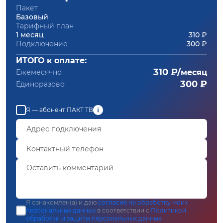
Пакет
Базовый
Тарифный план
1 месяц
310 ₽
Подключение
300 ₽
ИТОГО к оплате:
310 ₽/
Ежемесячно
месяц
300 ₽
Единоразово
Я — абонент ПАКТ ТВ
Я ознакомлен(а) и даю
согласие на обработку моих
персональных данных
в соответствии с
Политикой
обработки и защиты персональных данных