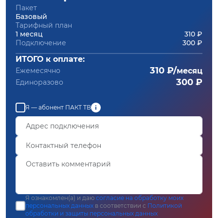
Пакет
Базовый
Тарифный план
1 месяц
310 ₽
Подключение
300 ₽
ИТОГО к оплате:
310 ₽/
Ежемесячно
месяц
300 ₽
Единоразово
Я — абонент ПАКТ ТВ
Я ознакомлен(а) и даю
согласие на обработку моих
персональных данных
в соответствии с
Политикой
обработки и защиты персональных данных