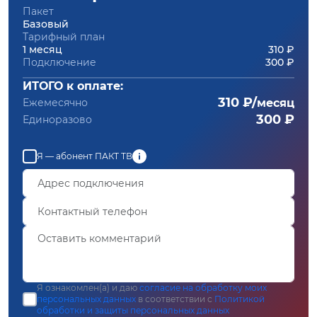
Пакет
Базовый
Тарифный план
1 месяц
310 ₽
Подключение
300 ₽
ИТОГО к оплате:
310 ₽/
Ежемесячно
месяц
300 ₽
Единоразово
Я — абонент ПАКТ ТВ
Я ознакомлен(а) и даю
согласие на обработку моих
персональных данных
в соответствии с
Политикой
обработки и защиты персональных данных