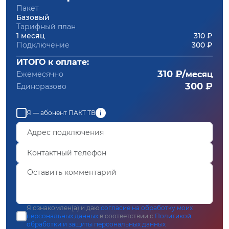
Пакет
Базовый
Тарифный план
1 месяц
310 ₽
Подключение
300 ₽
ИТОГО к оплате:
310 ₽/
Ежемесячно
месяц
300 ₽
Единоразово
Я — абонент ПАКТ ТВ
Я ознакомлен(а) и даю
согласие на обработку моих
персональных данных
в соответствии с
Политикой
обработки и защиты персональных данных