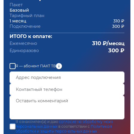
Пакет
Базовый
Тарифный план
1 месяц
310 ₽
Подключение
300 ₽
ИТОГО к оплате:
310 ₽/
Ежемесячно
месяц
300 ₽
Единоразово
Я — абонент ПАКТ ТВ
Я ознакомлен(а) и даю
согласие на обработку моих
персональных данных
в соответствии с
Политикой
обработки и защиты персональных данных