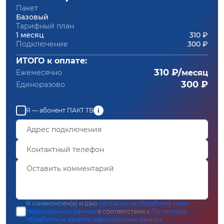
Пакет
Базовый
Тарифный план
1 месяц
310 ₽
Подключение
300 ₽
ИТОГО к оплате:
310 ₽/
Ежемесячно
месяц
300 ₽
Единоразово
Я — абонент ПАКТ ТВ
Я ознакомлен(а) и даю
согласие на обработку моих
персональных данных
в соответствии с
Политикой
обработки и защиты персональных данных