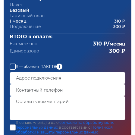
Пакет
Базовый
Тарифный план
1 месяц
310 ₽
Подключение
300 ₽
ИТОГО к оплате:
310 ₽/
Ежемесячно
месяц
300 ₽
Единоразово
Я — абонент ПАКТ ТВ
Я ознакомлен(а) и даю
согласие на обработку моих
персональных данных
в соответствии с
Политикой
обработки и защиты персональных данных