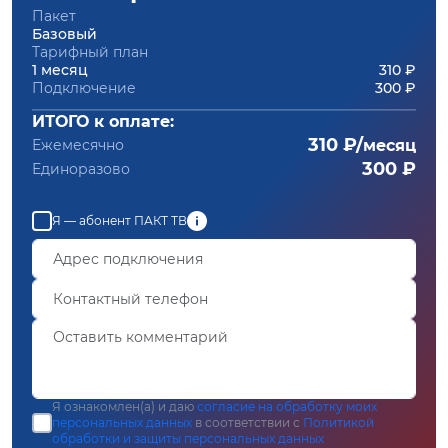
Пакет
Базовый
Тарифный план
1 месяц
310 ₽
Подключение
300 ₽
ИТОГО к оплате:
310 ₽/
Ежемесячно
месяц
300 ₽
Единоразово
Я — абонент ПАКТ ТВ
Я ознакомлен(а) и даю
согласие на обработку моих
персональных данных
в соответствии с
Политикой
обработки и защиты персональных данных