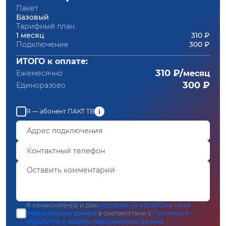
Пакет
Базовый
Тарифный план
1 месяц
310 ₽
Подключение
300 ₽
ИТОГО к оплате:
310 ₽/
Ежемесячно
месяц
300 ₽
Единоразово
Я — абонент ПАКТ ТВ
Я ознакомлен(а) и даю
согласие на обработку моих
персональных данных
в соответствии с
Политикой
обработки и защиты персональных данных