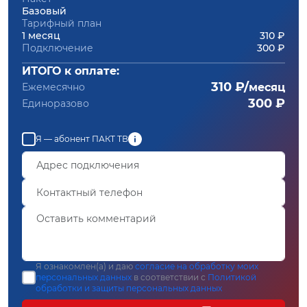
Базовый
Тарифный план
1 месяц
310 ₽
Подключение
300 ₽
ИТОГО к оплате:
310 ₽/
Ежемесячно
месяц
300 ₽
Единоразово
Я — абонент ПАКТ ТВ
Я ознакомлен(а) и даю
согласие на обработку моих
персональных данных
в соответствии с
Политикой
обработки и защиты персональных данных