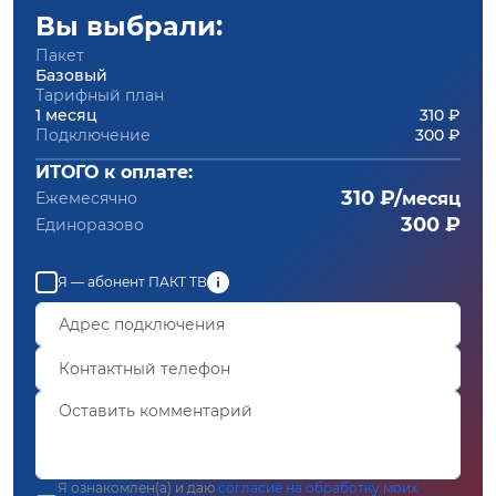
Вы выбрали:
Пакет
Базовый
Тарифный план
1 месяц
310 ₽
Подключение
300 ₽
ИТОГО к оплате:
310 ₽/
Ежемесячно
месяц
300 ₽
Единоразово
Я — абонент ПАКТ ТВ
Я ознакомлен(а) и даю
согласие на обработку моих