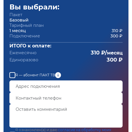
Вы выбрали:
Пакет
Базовый
Тарифный план
1 месяц
310 ₽
Подключение
300 ₽
ИТОГО к оплате:
310 ₽/
Ежемесячно
месяц
300 ₽
Единоразово
Я — абонент ПАКТ ТВ
Я ознакомлен(а) и даю
согласие на обработку моих