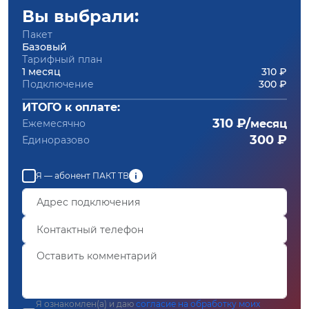
Вы выбрали:
Пакет
Базовый
Тарифный план
1 месяц
310 ₽
Подключение
300 ₽
ИТОГО к оплате:
310 ₽/
Ежемесячно
месяц
300 ₽
Единоразово
Я — абонент ПАКТ ТВ
Я ознакомлен(а) и даю
согласие на обработку моих