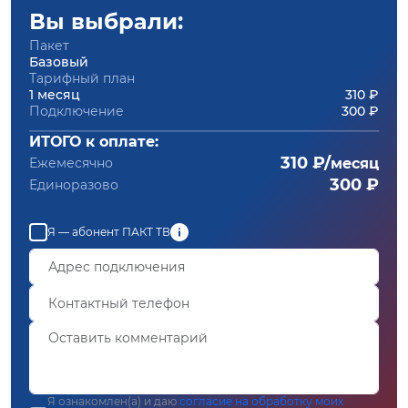
Вы выбрали:
Пакет
Базовый
Тарифный план
1 месяц
310 ₽
Подключение
300 ₽
ИТОГО к оплате:
310 ₽/
Ежемесячно
месяц
300 ₽
Единоразово
Я — абонент ПАКТ ТВ
Я ознакомлен(а) и даю
согласие на обработку моих