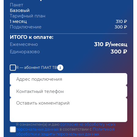
Пакет
Базовый
Тарифный план
1 месяц
310 ₽
Подключение
300 ₽
ИТОГО к оплате:
310 ₽/
Ежемесячно
месяц
300 ₽
Единоразово
Я — абонент ПАКТ ТВ
Я ознакомлен(а) и даю
согласие на обработку моих
персональных данных
в соответствии с
Политикой
обработки и защиты персональных данных