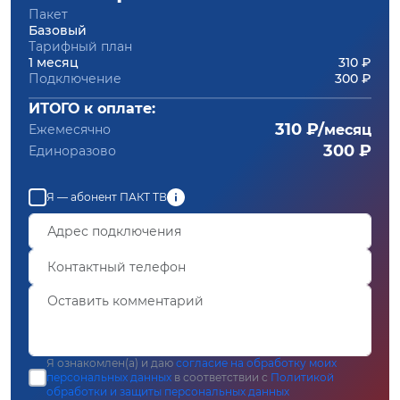
Пакет
Базовый
Тарифный план
1 месяц
310 ₽
Подключение
300 ₽
ИТОГО к оплате:
310 ₽/
Ежемесячно
месяц
300 ₽
Единоразово
Я — абонент ПАКТ ТВ
Я ознакомлен(а) и даю
согласие на обработку моих
персональных данных
в соответствии с
Политикой
обработки и защиты персональных данных