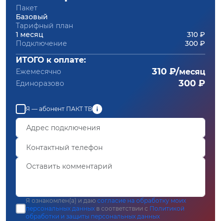
Пакет
Базовый
Тарифный план
1 месяц
310 ₽
Подключение
300 ₽
ИТОГО к оплате:
310 ₽/
Ежемесячно
месяц
300 ₽
Единоразово
Я — абонент ПАКТ ТВ
Я ознакомлен(а) и даю
согласие на обработку моих
персональных данных
в соответствии с
Политикой
обработки и защиты персональных данных