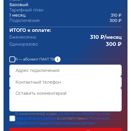
Базовый
Тарифный план
1 месяц
310 ₽
Подключение
300 ₽
ИТОГО к оплате:
310 ₽/
Ежемесячно
месяц
300 ₽
Единоразово
Я — абонент ПАКТ ТВ
Я ознакомлен(а) и даю
согласие на обработку моих
персональных данных
в соответствии с
Политикой
обработки и защиты персональных данных