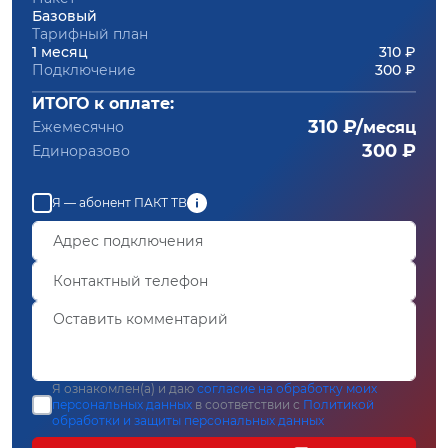
Базовый
Тарифный план
1 месяц
310 ₽
Подключение
300 ₽
ИТОГО к оплате:
310 ₽/
Ежемесячно
месяц
300 ₽
Единоразово
Я — абонент ПАКТ ТВ
Я ознакомлен(а) и даю
согласие на обработку моих
персональных данных
в соответствии с
Политикой
обработки и защиты персональных данных