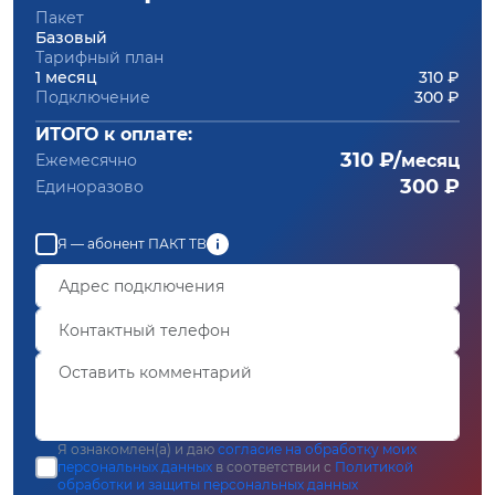
Пакет
Базовый
Тарифный план
1 месяц
310 ₽
Подключение
300 ₽
ИТОГО к оплате:
310 ₽/
Ежемесячно
месяц
300 ₽
Единоразово
Я — абонент ПАКТ ТВ
Я ознакомлен(а) и даю
согласие на обработку моих
персональных данных
в соответствии с
Политикой
обработки и защиты персональных данных