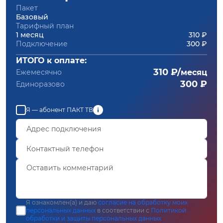
Пакет
Базовый
Тарифный план
1 месяц
310 ₽
Подключение
300 ₽
ИТОГО к оплате:
310 ₽/
Ежемесячно
месяц
300 ₽
Единоразово
Я — абонент ПАКТ ТВ
Я ознакомлен(а) и даю
согласие на обработку моих
персональных данных
в соответствии с
Политикой
обработки и защиты персональных данных