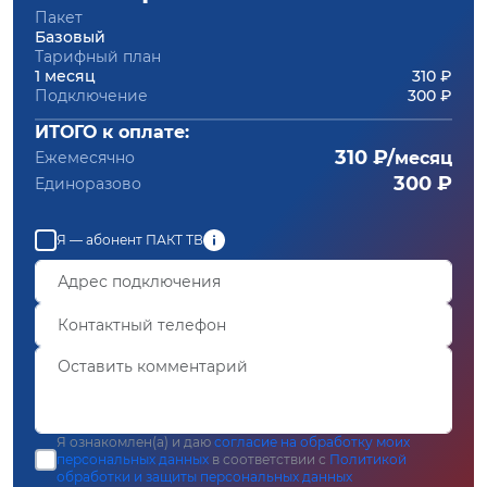
Пакет
Базовый
Тарифный план
1 месяц
310 ₽
Подключение
300 ₽
ИТОГО к оплате:
310 ₽/
Ежемесячно
месяц
300 ₽
Единоразово
Я — абонент ПАКТ ТВ
Я ознакомлен(а) и даю
согласие на обработку моих
персональных данных
в соответствии с
Политикой
обработки и защиты персональных данных