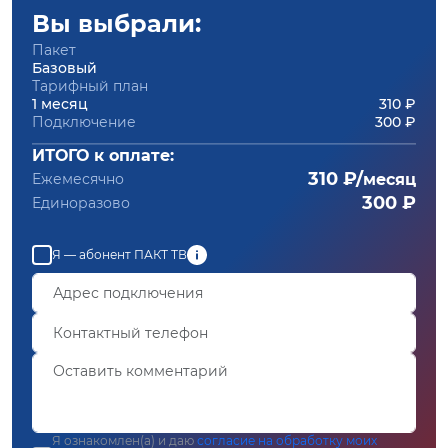
Вы выбрали:
Пакет
Базовый
Тарифный план
1 месяц
310 ₽
Подключение
300 ₽
ИТОГО к оплате:
310 ₽/
Ежемесячно
месяц
300 ₽
Единоразово
Я — абонент ПАКТ ТВ
Я ознакомлен(а) и даю
согласие на обработку моих